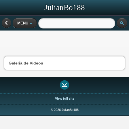
JulianBo188
MENU
Galería de Videos
View full site
© 2026 JulianBo188